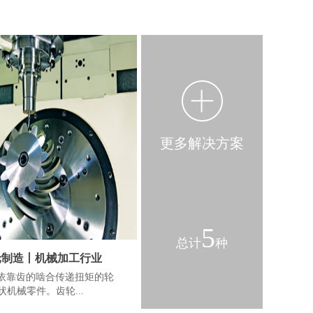
更多解决方案
5
总计
种
轮制造丨机械加工行业
依靠齿的啮合传递扭矩的轮
状机械零件。齿轮...