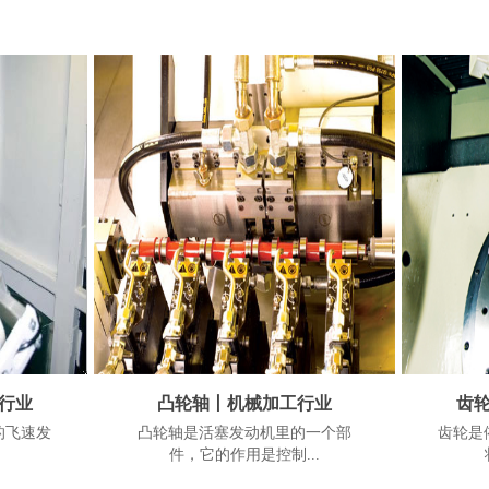
行业
凸轮轴丨机械加工行业
齿
业的飞速发
凸轮轴是活塞发动机里的一个部
齿轮是
件，它的作用是控制...