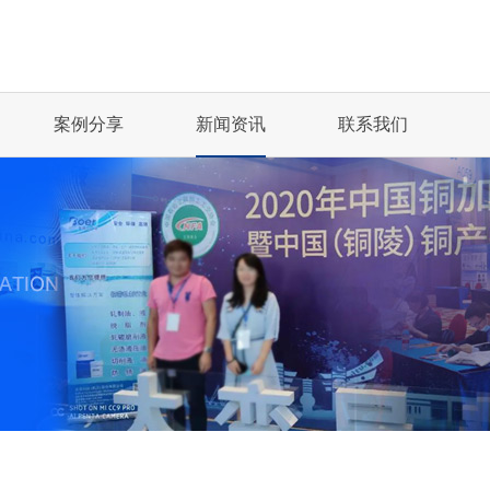
案例分享
新闻资讯
联系我们
BOER CF/E...
BOER K68丨..
冲压油
珩磨油
..
第21届中国国际润...
玻尔科技受邀参
凸轮轴丨机械加工行业
齿轮制造丨机械加工...