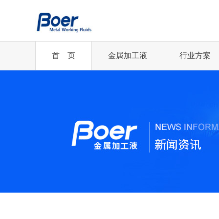
首 页
金属加工液
行业方案
半合成切削液
半合成切削液
切削油
乳化切削液
企业新闻
您的行业
乳化切削液
全合成切削液
齿轮磨削油
低油雾切削油
精冲丨汽车及零部件...
行业资讯
全合成切削液
冲压油
冲压油
轧制油
凸轮轴丨机械加工行业
微乳化切削液
微乳化切削液
更多...
更多...
齿轮制造丨机械加工...
航空航天行业
2021年中国铜加.
更多...
精冲丨汽车及零部件...